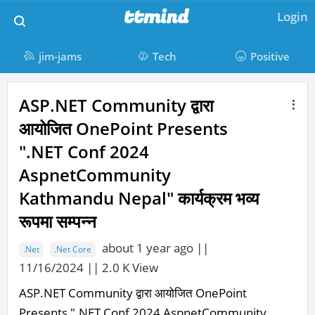
M
ttmind
Login
a
i
jim-jams
Tech
Positive
n
t
M
N
ASP.NET Community द्वारा
a
a
t
आयोजित OnePoint Presents
i
v
m
".NET Conf 2024
n
i
C
i
AspnetCommunity
g
o
a
Kathmandu Nepal" कार्यक्रम भव्य
n
n
t
रूपमा सम्पन्न
d
t
i
about 1 year ago ||
.Net
.Net Core
e
o
11/16/2024 || 2.0 K View
n
n
ASP.NET Community द्वारा आयोजित OnePoint
t
Presents ".NET Conf 2024 AspnetCommunity